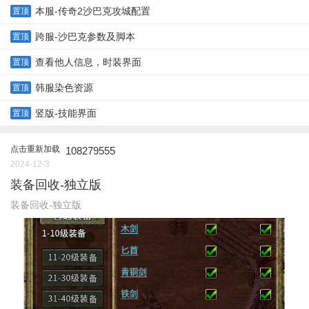
本服-传奇2沙巴克攻城配置
置顶
跨服-沙巴克参数及脚本
置顶
查看他人信息，时装界面
置顶
韩服染色资源
置顶
竖版-技能界面
置顶
点击重新加载
108279555
2024-12-3
装备回收-独立版
装备回收-独立版