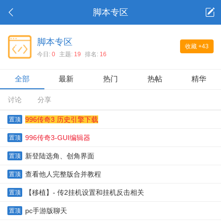
脚本专区
脚本专区
收藏
+43
今日:
0
主题:
19
排名:
16
全部
最新
热门
热帖
精华
讨论
分享
996传奇3 历史引擎下载
置顶
996传奇3-GUI编辑器
置顶
新登陆选角、创角界面
置顶
查看他人完整版合并教程
置顶
【移植】- 传2挂机设置和挂机反击相关
置顶
pc手游版聊天
置顶